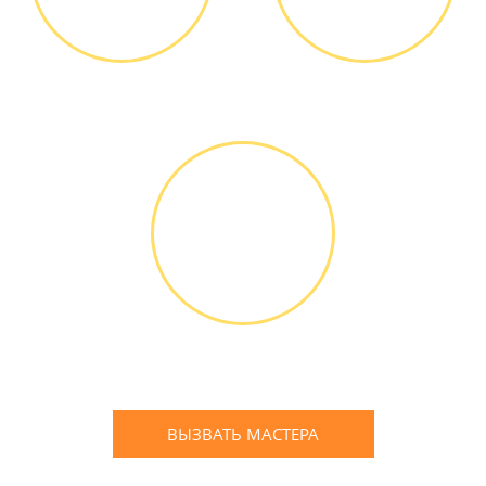
Диагностика БЕСПЛАТНО *
Оплатить можно наличными
или банковской картой
ГАРАНТИЙНОЕ
ОБСЛУЖИ-
ВАНИЕ
Письменное оформление
БЕСПЛАТНЫХ гарантийных
обязательств до 3х лет
ВЫЗВАТЬ МАСТЕРА
Оставьте заявку
и мы Вам перезвоним