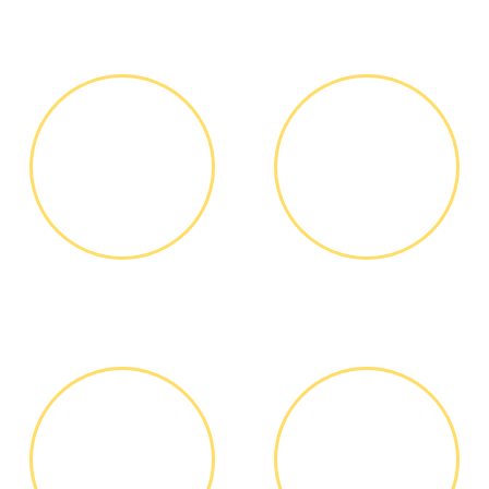
ЗВОНОК ИЛИ
ВЫЕЗД
ЗАЯВКА НА
МАСТЕРА
САЙТЕ
Вы узнаете точную
Выезд мастера БЕСПЛАТНО *
стоимость ремонта по
телефону, никаких переплат
и скрытых платежей
ДИАГНОСТИКА
ОПЛАТА
И РЕМОНТ
РАБОТЫ