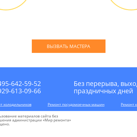
д мастера
Оплатить
ПЛАТНО *
наличным
банковской
ВЫЗВАТЬ МАСТЕРА
Оставьте заявку
и мы Вам перезвоним
495-642-59-52
Без перерыва, выхо
929-613-09-66
праздничных дней
т холодильников
Ремонт посудомоечных машин
Ремонт 
ьзование материалов сайта без
шения администрации «Мир ремонта»
щено.