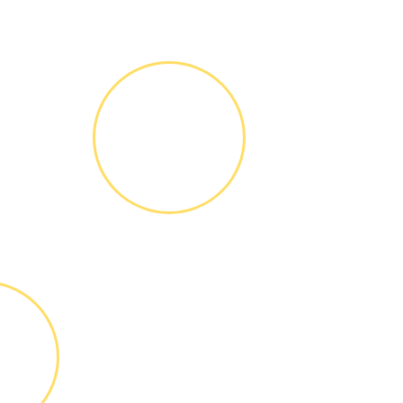
ГАРАНТИЙНОЕ
ОБСЛУЖИ-
ВАНИЕ
Письменное
оформление
БЕСПЛАТНЫХ
гарантийных
обязательств до 3х
лет
ТА
ТЫ