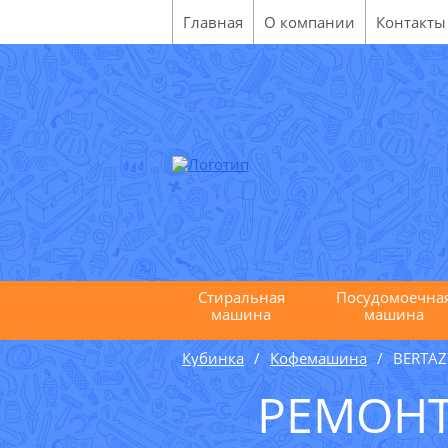
Главная
О компании
Контакты
Стиральная
Посудомоечна
машина
машина
Кубинка
Кофемашина
BERTAZ
РЕМОНТ