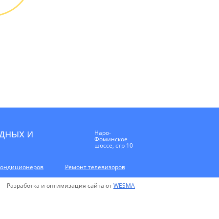
 можно
и или
 картой
* в случае ремонта
дных и
Наро-
Фоминское
шоссе, стр 10
кондиционеров
Ремонт телевизоров
Разработка и оптимизация сайта от
WESMA