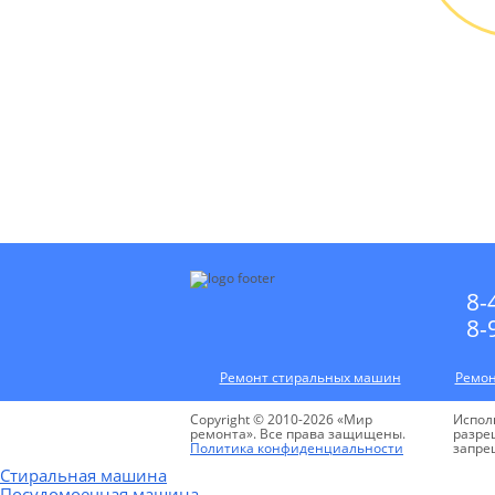
Выез
БЕС
8-
8-
Ремонт стиральных машин
Ремон
Copyright © 2010-2026 «Мир
Испол
ремонта». Все права защищены.
разре
Политика конфиденциальности
запре
Стиральная машина
Посудомоечная машина