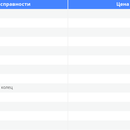
исправности
Цена
и колец