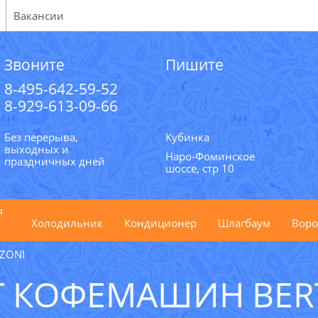
Вакансии
Звоните
Пишите
8-495-642-59-52
8-929-613-09-66
Без перерыва,
Кубинка
выходных и
Наро-Фоминское
праздничных дней
шоссе, стр 10
я
Холодильник
Кондиционер
Шлагбаум
Воро
ZONI
 КОФЕМАШИН BER