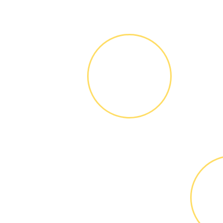
ЗВОНОК ИЛИ
ЗАЯВКА НА
САЙТЕ
Вы узнаете точную
стоимость ремонта
по телефону,
никаких переплат и
скрытых платежей
М