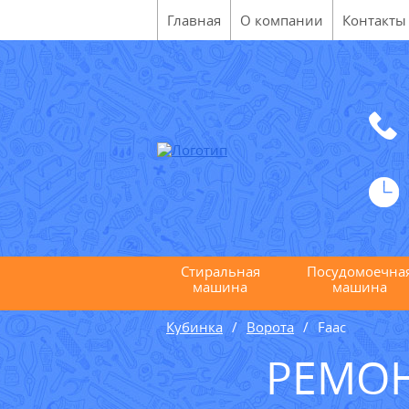
Главная
О компании
Контакты
Стиральная
Посудомоечна
машина
машина
Кубинка
Ворота
Faac
РЕМОН