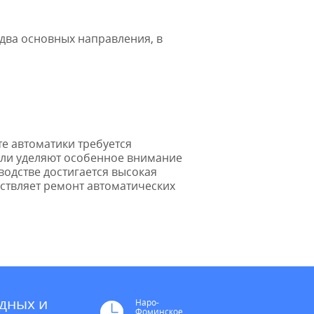
 два основных направления, в
те автоматики требуется
ели уделяют особенное внимание
водстве достигается высокая
ествляет ремонт автоматических
дных и
Наро-
Фоминское