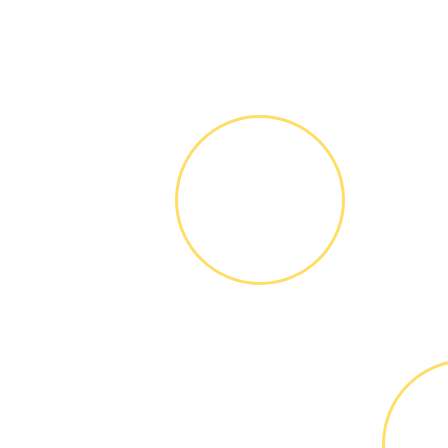
ЗВОНОК ИЛИ
ЗАЯВКА НА
САЙТЕ
Вы узнаете точную
стоимость ремонта
по телефону,
никаких переплат и
скрытых платежей