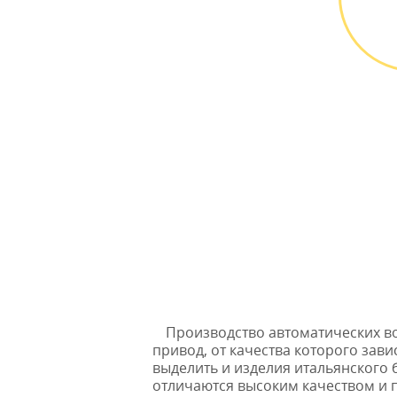
М
Выез
БЕС
Производство автоматических в
привод, от качества которого за
выделить и изделия итальянского 
отличаются высоким качеством и