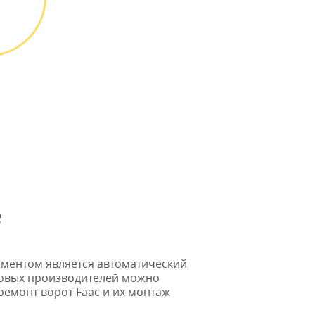
ТА
ТЫ
 можно
и или
 картой
* в случае ремонта
е
ементом является автоматический
ировых производителей можно
ремонт ворот Faac и их монтаж