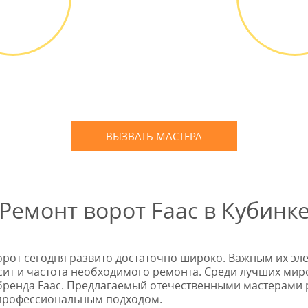
ВЫЕЗД
ОПЛА
АСТЕРА
РАБО
д мастера
Оплатить
ПЛАТНО *
наличным
банковской
ВЫЗВАТЬ МАСТЕРА
Оставьте заявку
и мы Вам перезвоним
Ремонт ворот Faac в Кубинк
орот сегодня развито достаточно широко. Важным их эл
висит и частота необходимого ремонта. Среди лучших м
бренда Faac. Предлагаемый отечественными мастерами 
 профессиональным подходом.