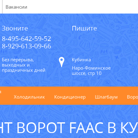
Вакансии
Звоните
Пишите
8-495-642-59-52
8-929-613-09-66
Без перерыва,
Кубинка
выходных и
Наро-Фоминское
праздничных дней
шоссе, стр 10
я
Холодильник
Кондиционер
Шлагбаум
Воро
Т ВОРОТ FAAC В К