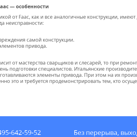
aac — особенности
кой от Faac, как и все аналогичные конструкции, имеют
да неисправности:
вреждения самой конструкции.
 элементов привода.
исит от мастерства сварщиков и слесарей, то при ремон
ень подготовки специалистов. Итальянские производит
зготавливаются элементы привода. При этом на их произ
нно это и требуется продемонстрировать тем, кто осущ
495-642-59-52
Без перерыва, выхо