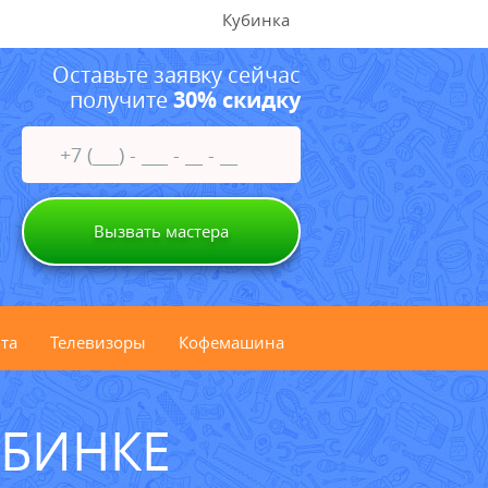
Кубинка
Оставьте заявку сейчас
получите
30% скидку
Вызвать мастера
та
Телевизоры
Кофемашина
УБИНКЕ