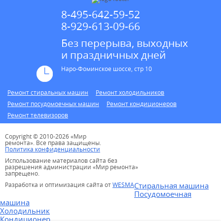
8-495-642-59-52
8-929-613-09-66
Без перерыва, выходных
и праздничных дней
Наро-Фоминское шоссе, стр 10
Ремонт стиральных машин
Ремонт холодильников
Ремонт посудомоечных машин
Ремонт кондиционеров
Ремонт телевизоров
Copyright © 2010-2026 «Мир
ремонта». Все права защищены.
Политика конфиденциальности
Использование материалов сайта без
разрешения администрации «Мир ремонта»
запрещено.
Разработка и оптимизация сайта от
WESMA
Стиральная машина
Посудомоечная
машина
Холодильник
Кондиционер