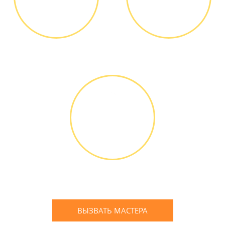
И РЕМОНТ
РАБОТЫ
Диагностика БЕСПЛАТНО *
Оплатить можно наличными
или банковской картой
ГАРАНТИЙНОЕ
ОБСЛУЖИ-
ВАНИЕ
Письменное оформление
БЕСПЛАТНЫХ гарантийных
обязательств до 3х лет
ВЫЗВАТЬ МАСТЕРА