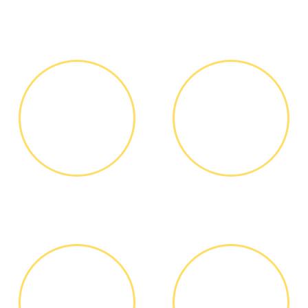
Как мы работаем
ЗВОНОК ИЛИ
ВЫЕЗД
ЗАЯВКА НА
МАСТЕРА
САЙТЕ
Вы узнаете точную
Выезд мастера БЕСПЛАТНО *
стоимость ремонта по
телефону, никаких переплат
и скрытых платежей
ДИАГНОСТИКА
ОПЛАТА