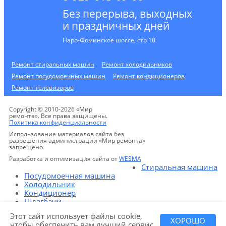
Без перерыва, выходных
и праздничных дней
Наро-Фоминское шоссе, стр 10
Ремонт стиральных машин
Ремонт холодильников
Ремонт посудомоечных машин
Ремонт кондиционеров
Ремонт телевизоров
Copyright © 2010-2026 «Мир
ремонта». Все права защищены.
Политика конфиденциальности
Использование материалов сайта без
разрешения администрации «Мир ремонта»
запрещено.
Разработка и оптимизация сайта от
WESMA
Стиральная машина
Посудомоечная машина
Холодильник
Кондиционер
Шлагбаум
Ворота
Этот сайт использует файлы cookie,
Телевизоры
ХОРОШО
чтобы обеспечить вам лучший сервис.