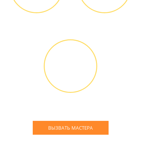
Диагностика БЕСПЛАТНО *
Оплатить можно наличными
или банковской картой
ГАРАНТИЙНОЕ
ОБСЛУЖИ-
ВАНИЕ
Письменное оформление
БЕСПЛАТНЫХ гарантийных
обязательств до 3х лет
ВЫЗВАТЬ МАСТЕРА
Оставьте заявку