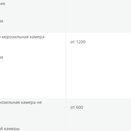
ние
ния
но морозильная камера
от 1200
ия
розильная камера не
от 600
ой камеры