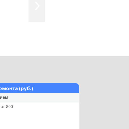
емонта (руб.)
нием
от 800