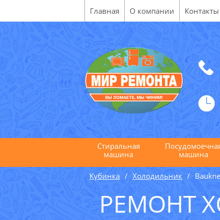
Главная
О компании
Контакты
Стиральная
Посудомоечна
машина
машина
Кубинка
Холодильник
Baukne
РЕМОНТ 