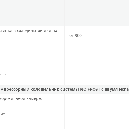
стенке в холодильной или на
от 900
кафа
мпрессорный холодильник системы NO FROST с двумя исп
 морозильной камере.
ние