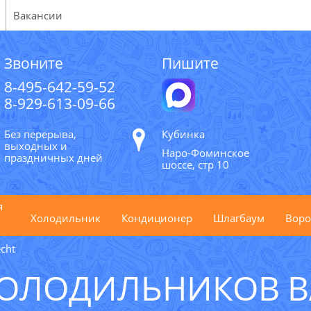
Вакансии
Звоните
Пишите
8-495-642-59-52
8-929-613-09-66
Без перерыва,
Кубинка
выходных и
Наро-Фоминское
праздничных дней
шоссе, стр 10
я
Холодильник
Кондиционер
Шлагбаум
Воро
cht
ХОЛОДИЛЬНИКОВ B