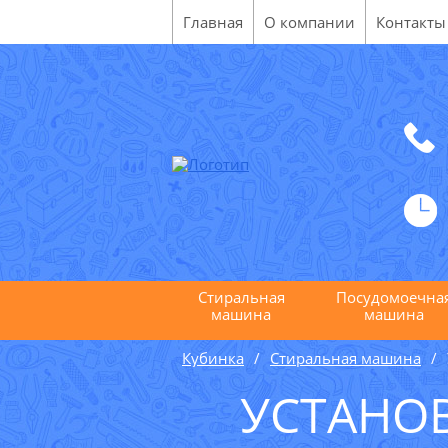
Главная
О компании
Контакты
Стиральная
Посудомоечна
машина
машина
Кубинка
Стиральная машина
УСТАНО