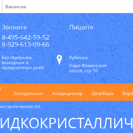
Вакансии
Звоните
Пишите
8-495-642-59-52
8-929-613-09-66
Без перерыва,
Кубинка
выходных и
Наро-Фоминское
праздничных дней
шоссе, стр 10
я
Холодильник
Кондиционер
Шлагбаум
Воро
исталлические lcd
ИДКОКРИСТАЛЛИЧ