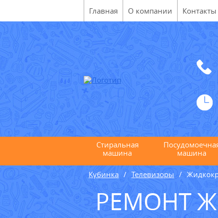
Главная
О компании
Контакты
Стиральная
Посудомоечна
машина
машина
Кубинка
Телевизоры
Жидкокр
РЕМОНТ Ж