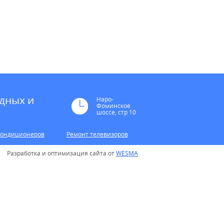
дных и
Наро-
Фоминское
шоссе, стр 10
кондиционеров
Ремонт телевизоров
Разработка и оптимизация сайта от
WESMA