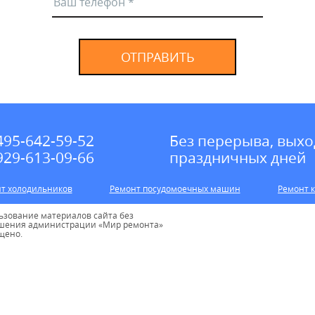
ОТПРАВИТЬ
495-642-59-52
Без перерыва, выхо
929-613-09-66
праздничных дней
т холодильников
Ремонт посудомоечных машин
Ремонт 
ьзование материалов сайта без
шения администрации «Мир ремонта»
щено.